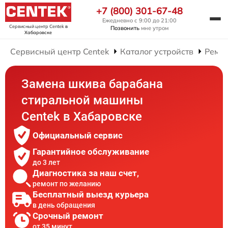
+7 (800) 301-67-48
Ежедневно с 9:00 до 21:00
Сервисный центр Centek
в
Позвонить
мне утром
Хабаровске
Сервисный центр Centek
Каталог устройств
Ремо
Замена шкива барабана
стиральной машины
Centek в Хабаровске
Официальный сервис
Гарантийное обслуживание
до 3 лет
Диагностика за наш счет,
ремонт по желанию
Бесплатный выезд курьера
в день обращения
Срочный ремонт
от 35 минут