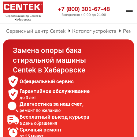
+7 (800) 301-67-48
Ежедневно с 9:00 до 21:00
Сервисный центр Centek
в
Хабаровске
Сервисный центр Centek
Каталог устройств
Ремо
Замена опоры бака
стиральной машины
Centek в Хабаровске
Официальный сервис
Гарантийное обслуживание
до 3 лет
Диагностика за наш счет,
ремонт по желанию
Бесплатный выезд курьера
в день обращения
Срочный ремонт
от 35 минут