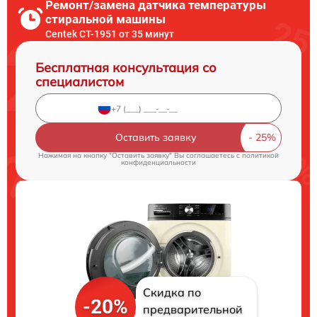
Ремонт/замена датчика температуры
стиральной машины
Centek CT-1951 от 35 минут
Бесплатная консультация со
специалистом
Оставить заявку
Нажимая на кнопку "Оставить заявку" Вы соглашаетесь c
политикой
конфиденциальности
Скидка по
-20%
предварительной