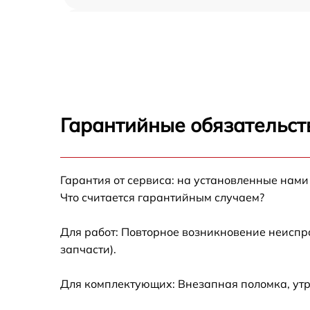
Демонтаж кондиционера Centek CT-65V09
Заправка фреоном Centek CT-65V09
Гарантийные обязательст
Гарантия от сервиса: на установленные нами
Что считается гарантийным случаем?
Для работ: Повторное возникновение неиспр
запчасти).
Для комплектующих: Внезапная поломка, ут