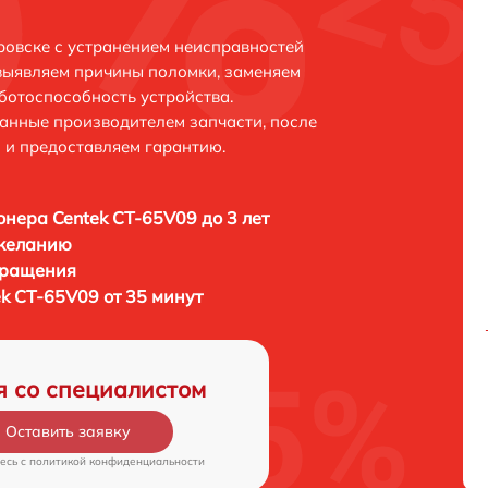
ровске с устранением неисправностей
выявляем причины поломки, заменяем
ботоспособность устройства.
анные производителем запчасти, после
 и предоставляем гарантию.
нера Centek CT-65V09 до 3 лет
 желанию
бращения
k CT-65V09 от 35 минут
я со специалистом
Оставить заявку
есь c
политикой конфиденциальности