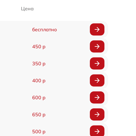
Цена
бесплатно
450 р
350 р
400 р
600 р
650 р
500 р