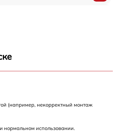
300 р
550 р
ске
той (например, некорректный монтаж
ри нормальном использовании.